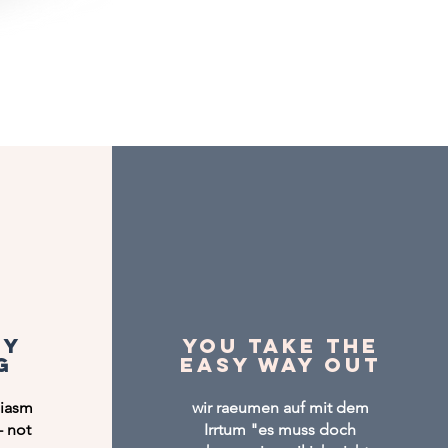
oy
you take the
g
easy way out
siasm
wir raeumen auf mit dem
- not
Irrtum "es muss doch