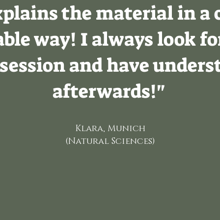
xplains the material in a
le way! I always look fo
 session and have underst
afterwards!"
Klara, Munich
(Natural Sciences)