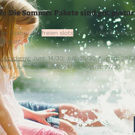
6: Die Sommer Pakete sind gut gestar
 der Status der
freien slots
für die
Monatspakete
 August:
 Academy:
Juni: 14/30; Juli: 25/30, August: 28/3
isch: Juni: 25/30; Juli: 24/30, August: 27/30