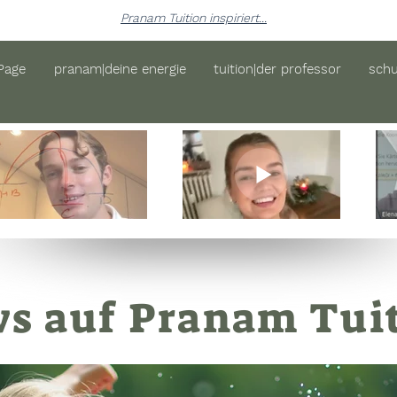
Pranam Tuition inspiriert...
Page
pranam|deine energie
tuition|der professor
schu
s auf Pranam Tui