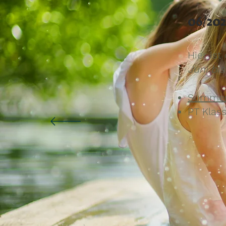
06/202
Hier ist
Juni bis
Summer
PT Klass