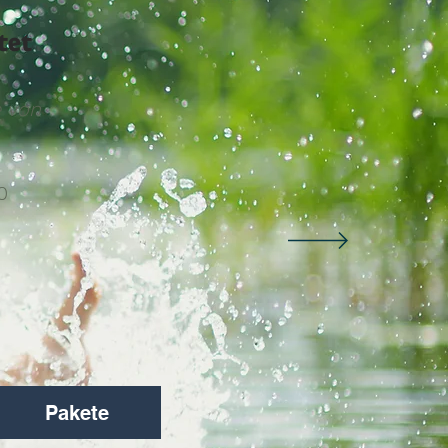
tet
 von
0
Pakete