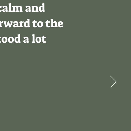
 calm and
rward to the
ood a lot