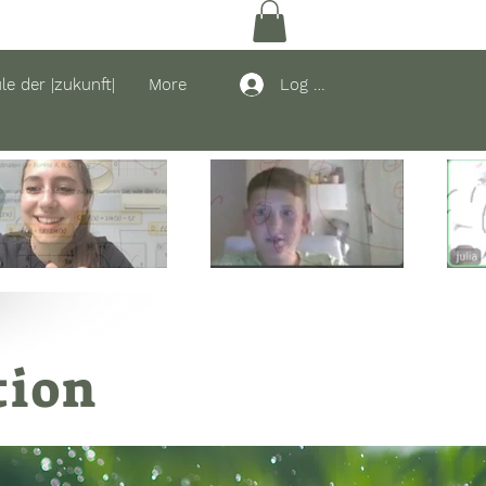
Log In
le der |zukunft|
More
tion