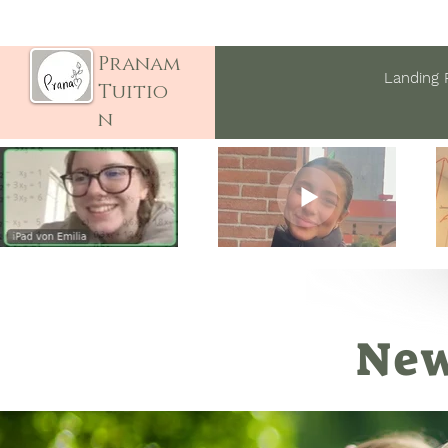
Pranam
Landing 
Tuitio
n
New