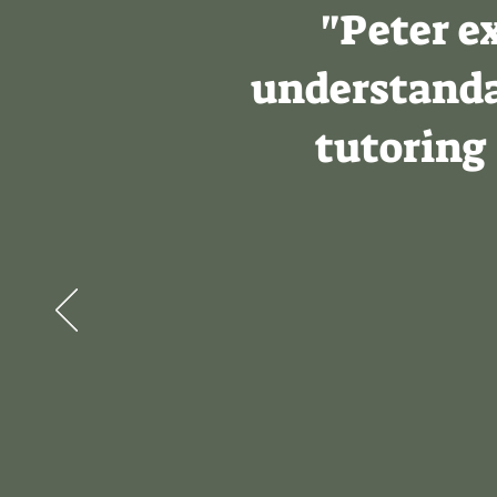
"Peter e
understandab
tutoring